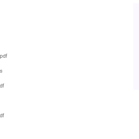
 pdf
is
df
df