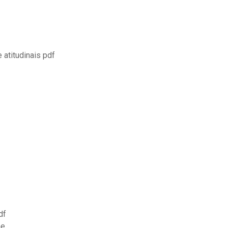
 atitudinais pdf
df
ne