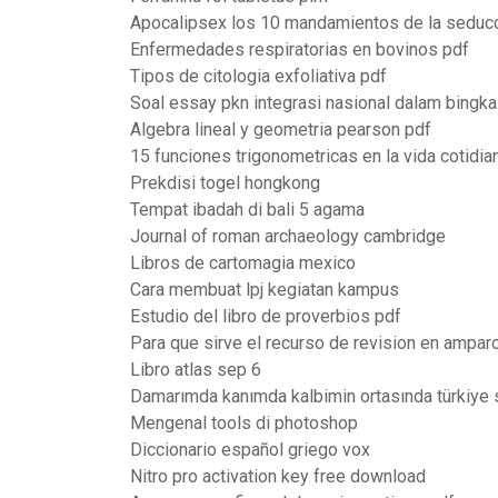
Apocalipsex los 10 mandamientos de la seduc
Enfermedades respiratorias en bovinos pdf
Tipos de citologia exfoliativa pdf
Soal essay pkn integrasi nasional dalam bingka
Algebra lineal y geometria pearson pdf
15 funciones trigonometricas en la vida cotidia
Prekdisi togel hongkong
Tempat ibadah di bali 5 agama
Journal of roman archaeology cambridge
Libros de cartomagia mexico
Cara membuat lpj kegiatan kampus
Estudio del libro de proverbios pdf
Para que sirve el recurso de revision en ampar
Libro atlas sep 6
Damarımda kanımda kalbimin ortasında türkiye 
Mengenal tools di photoshop
Diccionario español griego vox
Nitro pro activation key free download