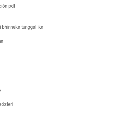
ción pdf
i bhinneka tunggal ika
na
o
sözleri