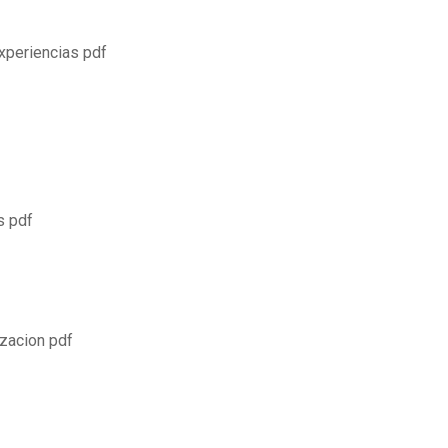
xperiencias pdf
s pdf
izacion pdf