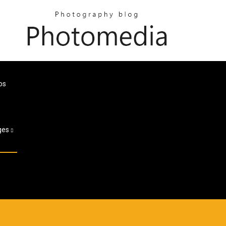
os
ges