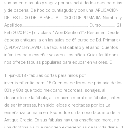
sumamente astuto y sagaz por sus habilidades escapatorias
y de cacería. De hocico puntiagudo y con una APLICACIÓN
DEL ESTUDIO DE LA FÁBULA. II CICLO DE PRIMARIA. Nombre y
Apellidos______________________________________. Curso________ 21
Feb 2020 PDF | div class="WordSection1"> Resumen Desde
épocas antiguas la en las aulas de 6º curso de Ed. Primaria»,
(QVD\RV 5HYLVWD . La fábula El caballo y el asno. Cuentos
infantiles para enseñar valores a los niños. Guiainfantil.com
nos ofrece fábulas populares para educar en valores. El
11-jun-2018 - fabulas cortas para niños pdf
invertirenfamilia.com. 15 Cuentos de libros de primaria de los
80's y 90's que todo mexicano recordará. sonajes, al
desarrollo de la fábula, a la máxima moral que fábulas, antes
de ser impresas, han sido leídas o recitadas por los La
enseñanza primaria en. Esopo fue un famoso fabulista de la
Antigua Grecia. En sus fábulas hay una enseñanza moral, no
una doctrina, ya que recogen experiencias de la vida diaria . 1