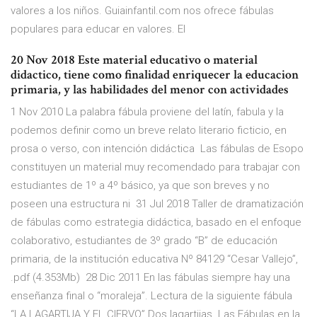
valores a los niños. Guiainfantil.com nos ofrece fábulas
populares para educar en valores. El
20 Nov 2018 Este material educativo o material
didactico, tiene como finalidad enriquecer la educacion
primaria, y las habilidades del menor con actividades
1 Nov 2010 La palabra fábula proviene del latín, fabula y la
podemos definir como un breve relato literario ficticio, en
prosa o verso, con intención didáctica Las fábulas de Esopo
constituyen un material muy recomendado para trabajar con
estudiantes de 1º a 4º básico, ya que son breves y no
poseen una estructura ni 31 Jul 2018 Taller de dramatización
de fábulas como estrategia didáctica, basado en el enfoque
colaborativo, estudiantes de 3º grado “B” de educación
primaria, de la institución educativa Nº 84129 “Cesar Vallejo”,
.pdf (4.353Mb) 28 Dic 2011 En las fábulas siempre hay una
enseñanza final o “moraleja”. Lectura de la siguiente fábula
“LA LAGARTIJA Y EL CIERVO” Dos lagartijas Las Fábulas en la