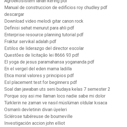
Agroekosistem lahan kering pdf
Manual de construccion de edificios roy chudley pdf
descargar
Download video melodi gitar canon rock
Definisi sehat menurut para ahli pdf
Enterprise resource planning tutorial pdf
Fraktur servikal adalah pdf
Estilos de liderazgo del director escolar
Questões de licitação lei 8666 93 pdf
El yoga de jesus paramahansa yogananda pdf
En el vergel del eden mama ladilla
Etica moral valores y principios pdf
Esl placement test for beginners pdf
Soal dan jawaban uts seni budaya kelas 7 semester 2
Porque soy asi me llaman loco nadie sabe mi dolor
Türklerin ne zaman ve nasıl müslüman oldular kısaca
Osmanlı devletinin divan üyeleri
Sclérose tubéreuse de bourneville
Investigación accion john elliot