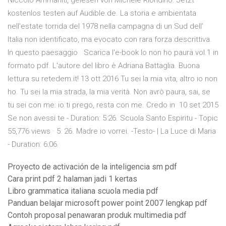
Niccolò Ammaniti, gelesen von Michele Riondino. Jetzt
kostenlos testen auf Audible.de. La storia e ambientata
nell'estate torrida del 1978 nella campagna di un Sud dell'
Italia non identificato, ma evocato con rara forza descrittiva.
In questo paesaggio Scarica l'e-book Io non ho paura vol.1 in
formato pdf. L'autore del libro è Adriana Battaglia. Buona
lettura su retedem.it! 13 ott 2016 Tu sei la mia vita, altro io non
ho. Tu sei la mia strada, la mia verità. Non avrò paura, sai, se
tu sei con me: io ti prego, resta con me. Credo in 10 set 2015
Se non avessi te - Duration: 5:26. Scuola Santo Espiritu - Topic
55,776 views · 5: 26. Madre io vorrei. -Testo- | La Luce di Maria
- Duration: 6:06.
Proyecto de activación de la inteligencia sm pdf
Cara print pdf 2 halaman jadi 1 kertas
Libro grammatica italiana scuola media pdf
Panduan belajar microsoft power point 2007 lengkap pdf
Contoh proposal penawaran produk multimedia pdf