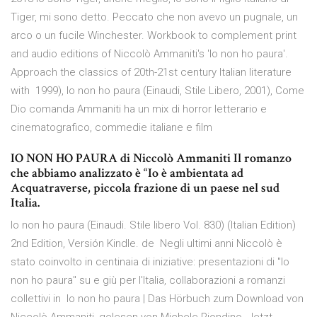
Tiger, mi sono detto. Peccato che non avevo un pugnale, un
arco o un fucile Winchester. Workbook to complement print
and audio editions of Niccolò Ammaniti's 'Io non ho paura'.
Approach the classics of 20th-21st century Italian literature
with 1999), Io non ho paura (Einaudi, Stile Libero, 2001), Come
Dio comanda Ammaniti ha un mix di horror letterario e
cinematografico, commedie italiane e film
IO NON HO PAURA di Niccolò Ammaniti Il romanzo
che abbiamo analizzato è “Io è ambientata ad
Acquatraverse, piccola frazione di un paese nel sud
Italia.
Io non ho paura (Einaudi. Stile libero Vol. 830) (Italian Edition)
2nd Edition, Versión Kindle. de Negli ultimi anni Niccolò è
stato coinvolto in centinaia di iniziative: presentazioni di "Io
non ho paura" su e giù per l'Italia, collaborazioni a romanzi
collettivi in Io non ho paura | Das Hörbuch zum Download von