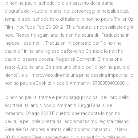
Io non ho paura: scheda libro e riassunto della trama,
biografia dell\'autore, analisi dei personaggi principali, spazi,
tempi e stile. scheda-libro di italiano Io non ho paura Trailer Oz
Film - YouTube Feb 23, 2012 · This feature is not available right
now. Please try again later. Io non ho paura di - Traduzione in
inglese - esempi ... Traduzioni in contesto per "Io non ho
paura di" in italiano-inglese da Reverso Context: Io non ho
paura di essere povera. Registrati Connettiti Dimensione
testo Aiuto italiano. Sembra uno che dice "Io non ho paura di
niente", e all'improvviso diventa una principessina impaurita. Io
non ho paura eBook di Niccolò Ammaniti - 9788858400630 ...
Io non ho paura: trama e personaggi principali del libro dello
scrittore italiano Niccolò Ammaniti. Leggi l'analisi del
romanzo. 29 ago 2018 È questo che racconta Io non ho
paura, la pellicola diretta dall'acclamatissimo regista italiano
Gabriele Salvatores e tratta dall'omonimo romanzo 19 janv.
2018 Io sono Tiger, anche meglio, io sono il figlio italiano di