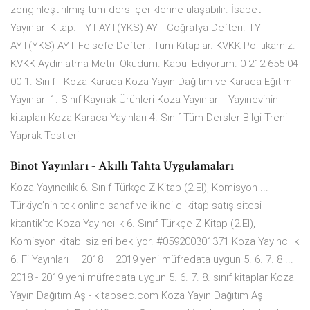
zenginleştirilmiş tüm ders içeriklerine ulaşabilir. İsabet
Yayınları Kitap. TYT-AYT(YKS) AYT Coğrafya Defteri. TYT-
AYT(YKS) AYT Felsefe Defteri. Tüm Kitaplar. KVKK Politikamız.
KVKK Aydınlatma Metni Okudum. Kabul Ediyorum. 0 212 655 04
00 1. Sınıf - Koza Karaca Koza Yayın Dağıtım ve Karaca Eğitim
Yayınları 1. Sınıf Kaynak Ürünleri Koza Yayınları - Yayınevinin
kitapları Koza Karaca Yayınları 4. Sınıf Tüm Dersler Bilgi Treni
Yaprak Testleri
Binot Yayınları - Akıllı Tahta Uygulamaları
Koza Yayıncılık 6. Sınıf Türkçe Z Kitap (2.El), Komisyon ...
Türkiye’nin tek online sahaf ve ikinci el kitap satış sitesi
kitantik’te Koza Yayıncılık 6. Sınıf Türkçe Z Kitap (2.El),
Komisyon kitabı sizleri bekliyor. #059200301371 Koza Yayıncılık
6. Fi Yayınları – 2018 – 2019 yeni müfredata uygun 5. 6. 7. 8 ...
2018 - 2019 yeni müfredata uygun 5. 6. 7. 8. sınıf kitaplar Koza
Yayın Dağıtım Aş - kitapsec.com Koza Yayın Dağıtım Aş