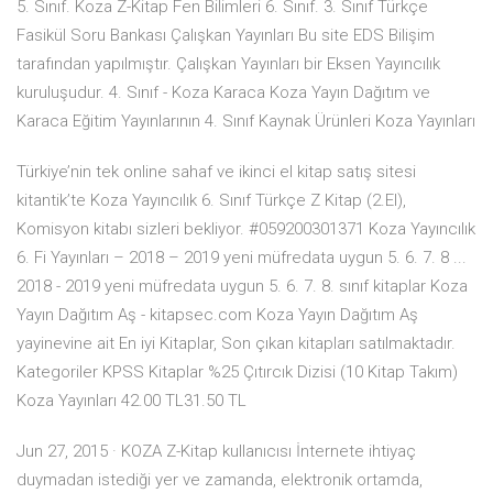
5. Sınıf. Koza Z-Kitap Fen Bilimleri 6. Sınıf. 3. Sınıf Türkçe
Fasikül Soru Bankası Çalışkan Yayınları Bu site EDS Bilişim
tarafından yapılmıştır. Çalışkan Yayınları bir Eksen Yayıncılık
kuruluşudur. 4. Sınıf - Koza Karaca Koza Yayın Dağıtım ve
Karaca Eğitim Yayınlarının 4. Sınıf Kaynak Ürünleri Koza Yayınları
Türkiye’nin tek online sahaf ve ikinci el kitap satış sitesi
kitantik’te Koza Yayıncılık 6. Sınıf Türkçe Z Kitap (2.El),
Komisyon kitabı sizleri bekliyor. #059200301371 Koza Yayıncılık
6. Fi Yayınları – 2018 – 2019 yeni müfredata uygun 5. 6. 7. 8 ...
2018 - 2019 yeni müfredata uygun 5. 6. 7. 8. sınıf kitaplar Koza
Yayın Dağıtım Aş - kitapsec.com Koza Yayın Dağıtım Aş
yayinevine ait En iyi Kitaplar, Son çıkan kitapları satılmaktadır.
Kategoriler KPSS Kitaplar %25 Çıtırcık Dizisi (10 Kitap Takım)
Koza Yayınları 42.00 TL31.50 TL
Jun 27, 2015 · KOZA Z-Kitap kullanıcısı İnternete ihtiyaç
duymadan istediği yer ve zamanda, elektronik ortamda,